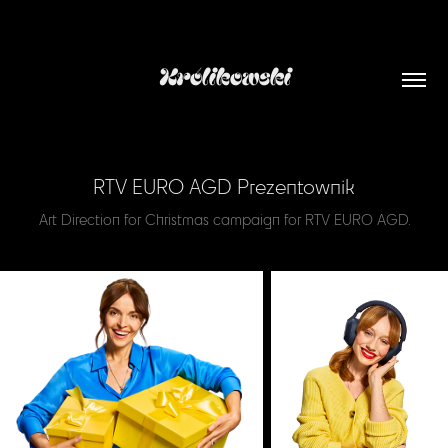
Królikowski
RTV EURO AGD Prezentownik
Art Direction for Christmas campaign for RTV EURO AGD.